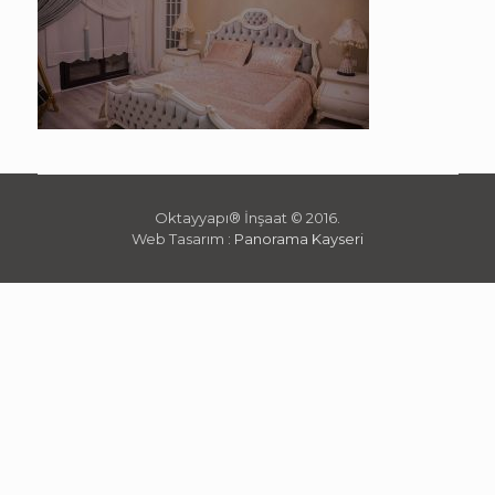
Oktayyapı® İnşaat © 2016.
Web Tasarım :
Panorama Kayseri