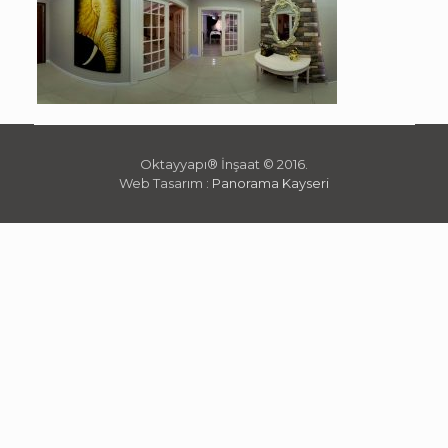
Oktayyapı® İnşaat © 2016.
Web Tasarım :
Panorama Kayseri