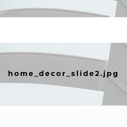
home_decor_slide2.jpg