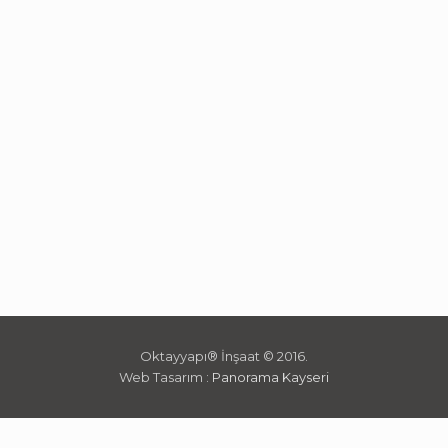
Oktayyapı® İnşaat © 2016.
Web Tasarım :
Panorama Kayseri